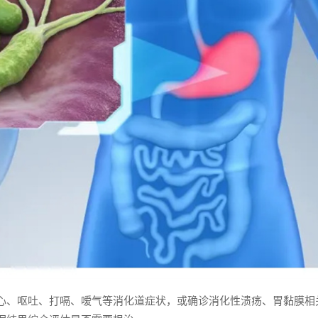
心、呕吐、打嗝、嗳气等消化道症状，或确诊消化性溃疡、胃黏膜相