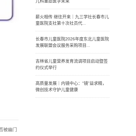
儿科重症医学未来
作。
高质量发展 | 汇聚名家
智慧，赋能区域儿科重
薪火相传 继往开来｜九三学社长春市儿
症医学未来
童医院支社第十次社员代...
7月10日，九三学社长
春市儿童医院支社第十
长春市儿童医院2026年度东北儿童医院
次社员代表大会召开。
发展联盟会议服务采购项目...
长春市儿童医院2026年度东北儿童医院发展联
盟会议服务采购项目公告
吉林省儿童营养发育流调项目启动暨签
约仪式举行
6月28日，“中国0-6岁
儿童营养与发育风险的
高质量发展｜内镜中心：“镜”益求精，
横断面调查研究”吉林省
微创技术守护儿童健康
培训启动会暨社区签约
仪式在吉林省儿童医疗
长春市儿童医院作为省
中心·长春市儿童医院·
内首家专业化儿童内镜
北京儿童医院集团医院
中心，依托十余年积
举行。
淀，在高质量发展进程
中持续升级硬核实力，
构建起覆盖呼吸、消化
否被幽门
两大系统的全链条内镜