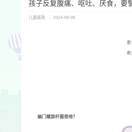
孩子反复腹痛、呕吐、厌食，要
儿童医院
|
2024-08-08
家
希
幽门螺旋杆菌是啥？