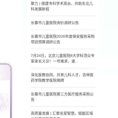
估，当天给出整体方
学中心——首都医科大
聚力 | 搭建专科学术高台，共助东北儿
案。
学附属北京儿童医院与
科发展新程
长春市儿童医院技术合
作签约仪式圆满落下帷
7月24日，由东北儿童
幕。
医院发展联盟主办，吉
长春市儿童医院询价调研公告
林省儿童医疗中心·长春
长春市儿童医院询价调
市儿童医院承办的“聚力
研公告
东北儿科发展·智启儿童
长春市儿童医院2026年度保安服务采购
健康新程”2026年东北
项目预算调研公告
儿童医院发展联盟会议
长春市儿童医院2026年
圆满举行。
度保安服务采购项目预
7月24日，北京儿童医院8大学科顶尖专
算调研公告
家来长义诊！一号难求，速...
7月24日，北京儿童医
院8大学科顶尖专家来
深化医教协同，共育儿科人才，吉林医
长义诊！一号难求，速
药学院教学医院揭牌
抢！
7月8日，吉林医药学院
教学医院揭牌仪式，在
长春市儿童医院第三方医疗服务采购公
吉林省儿童医疗中心·长
告
春市儿童医院·北京儿童
医院集团医院举行，双
长春市儿童医院第三方医疗服务采购公告
方就人才培养、实习就
高质量发展 | 汇聚名家智慧，赋能区域
业等内容开展进一步合