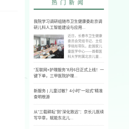
热门新闻
我院学习调研组随市卫生健康委赴京调
研儿科人工智能建设与应用...
近日，长春市卫生健康
委员会党组书记、主任
李晓彤带队，赴国家儿
童医学中心——首都医
科大学附属北京儿童医
院，开展专题学习交
流。我院党委书记田
“互联网+护理服务”8月6日正式上线！一
浩、副院长雷明一行参
键下单，三甲医院护理...
与学习调研。
“互联网+护理服务”8月6
日正式上线！
新服务 | 儿童过敏？4小时“一站式”精准
查明根源
长春市儿童医院过敏反
应科推出儿童“4小时过
从“三载耕耘”到“深化致远”：京长儿医续
敏性疾病诊断体系”，把
写华章，赋能东北儿...
分散的检查集中到一次
就诊，当天完成核心评
7月24日，国家儿童医