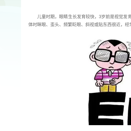
儿童时期，眼睛生长发育较快，3岁前是视觉发
体时眯眼、歪头、频繁眨眼、斜视或贴东西很近，经