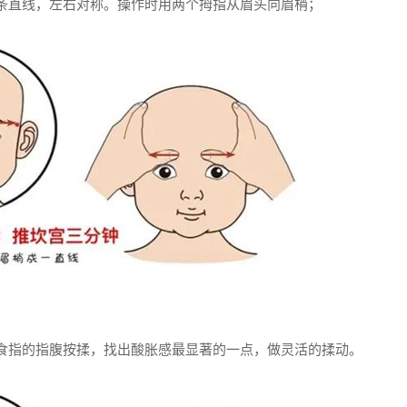
条直线，左右对称。操作时用两个拇指从眉头向眉梢；
食指的指腹按揉，找出酸胀感最显著的一点，做灵活的揉动。