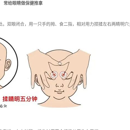
常给眼睛做保健推拿
。
处。双眼闭合，用一只手的拇、食二指，相对用力捏揉左右两睛明穴