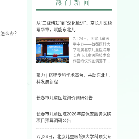
热门新闻
从“三载耕耘”到“深化致远”：京长儿医续
写华章，赋能东北儿...
，怎么办？
7月24日，国家儿童医
学中心——首都医科大
学附属北京儿童医院与
长春市儿童医院技术合
作签约仪式圆满落下帷
幕。
聚力 | 搭建专科学术高台，共助东北儿
科发展新程
7月24日，由东北儿童
医院发展联盟主办，吉
长春市儿童医院询价调研公告
林省儿童医疗中心·长春
长春市儿童医院询价调
市儿童医院承办的“聚力
研公告
东北儿科发展·智启儿童
长春市儿童医院2026年度保安服务采购
健康新程”2026年东北
项目预算调研公告
儿童医院发展联盟会议
长春市儿童医院2026年
圆满举行。
度保安服务采购项目预
7月24日，北京儿童医院8大学科顶尖专