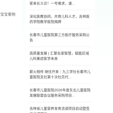
算调研公告
家来长义诊！一号难求，速...
7月24日，北京儿童医
，宝宝看物
院8大学科顶尖专家来
深化医教协同，共育儿科人才，吉林医
长义诊！一号难求，速
药学院教学医院揭牌
抢！
7月8日，吉林医药学院
教学医院揭牌仪式，在
长春市儿童医院第三方医疗服务采购公
吉林省儿童医疗中心·长
告
春市儿童医院·北京儿童
医院集团医院举行，双
长春市儿童医院第三方医疗服务采购公告
方就人才培养、实习就
高质量发展 | 汇聚名家智慧，赋能区域
业等内容开展进一步合
儿科重症医学未来
作。
高质量发展 | 汇聚名家
智慧，赋能区域儿科重
薪火相传 继往开来｜九三学社长春市儿
症医学未来
童医院支社第十次社员代...
7月10日，九三学社长
春市儿童医院支社第十
长春市儿童医院2026年度东北儿童医院
次社员代表大会召开。
发展联盟会议服务采购项目...
长春市儿童医院2026年度东北儿童医院发展联
盟会议服务采购项目公告
吉林省儿童营养发育流调项目启动暨签