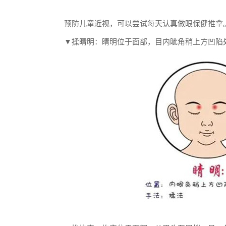
预防儿童近视，可以尝试每天认真做眼保健推拿
▼揉睛明：
睛明位于面部，目内眦角稍上方凹陷