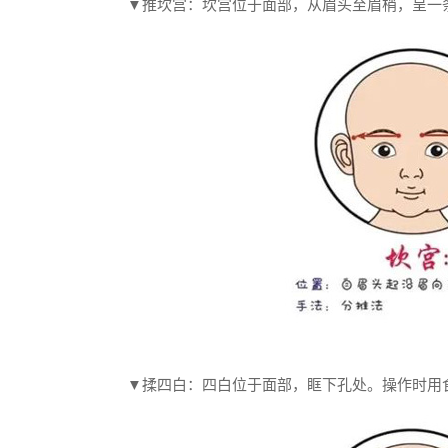
▼推坎宫：
坎宫位于面部，从眉头至眉梢，呈一
▼揉四白：
四白位于面部，眶下孔处。操作时用