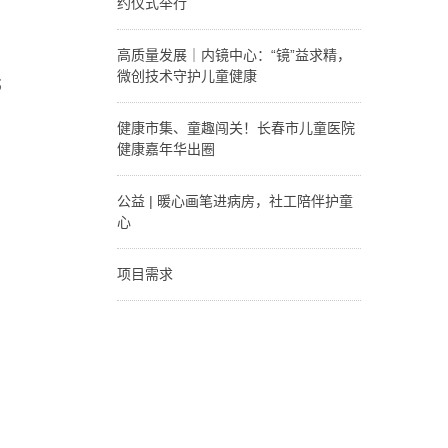
约仪式举行
6月28日，“中国0-6岁
儿童营养与发育风险的
高质量发展｜内镜中心：“镜”益求精，
横断面调查研究”吉林省
微创技术守护儿童健康
；
培训启动会暨社区签约
仪式在吉林省儿童医疗
长春市儿童医院作为省
中心·长春市儿童医院·
内首家专业化儿童内镜
健康市集、童趣闯关！长春市儿童医院
北京儿童医院集团医院
中心，依托十余年积
健康嘉年华出圈
举行。
淀，在高质量发展进程
中持续升级硬核实力，
6月19日，长春新民大
构建起覆盖呼吸、消化
街化身为一场别开生面
公益 | 暖心画笔进病房，社工陪伴护童
两大系统的全链条内镜
的健康市集。长春市儿
心
诊疗体系，以“小镜子”
童医院积极参与，将健
解决大问题，为全省...
康素养融入趣味闯关，
2026年6月起，长春市
为春城亲子家庭奉上一
儿童医院医务社工、大
项目需求
场集亲子科普、免费筛
学生志愿者每周都固定
项目需求一、项目范围
查、专家义诊、互动游
一天走进病房，用这一
1、负责污水处理站所
戏于一体的健康嘉年华
特别的形式舒缓患儿的
有的工艺设备、电气设
心绪。
备及在线监测设备的日
常操作及养护；2、负
责污水站消毒药剂、
PAM等一切药品的采
购、运输、投加、标识