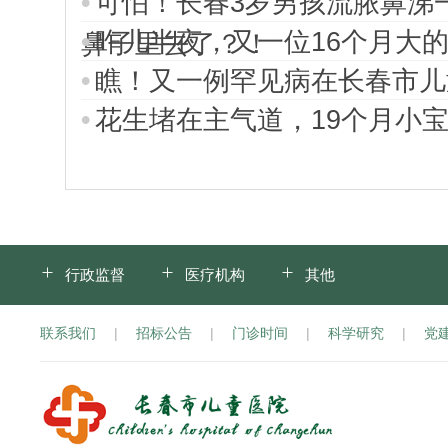
可怕！长春3岁男孩流脓鼻涕一
昨儿半夜，又一位16个月大
鼻子里去了？！
瞧！又一例罕见病在长春市儿
花生堵在主气道，19个月小
行政监督
医疗机构
其他
联系我们
|
招标公告
|
门诊时间
|
科学研究
|
党