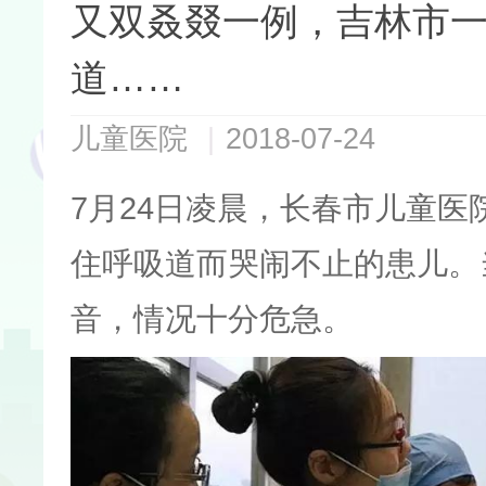
又双叒叕一例，吉林市一
道……
儿童医院
|
2018-07-24
7月24日凌晨，长春市儿童
住呼吸道而哭闹不止的患儿。
音，情况十分危急。