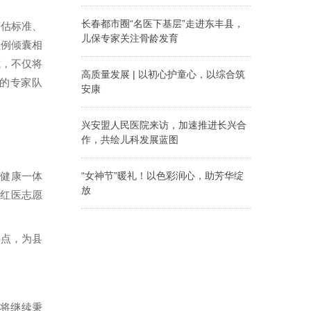
医院选送的表演类作品
春市人民检察院廉政教
《近视保卫战》，斩获
育基地，开展廉政警示
长春都市圈“名医下基层”走进东丰县，
评估标准、
2025中国健康科普大
教育主题活动。
儿保专家关注骨龄发育
实例倾囊相
赛”全国总决赛“五大卫
生及其他相关内容主题
3月15日，吉林省儿童
式，不仅将
表演类”全国三等奖。
医疗中心·长春市儿童医
高质量发展 | 以初心护童心，以综合筑
的专家队
院·北京儿童医院集团医
安康
院“红医志愿服务”走进
辽源市东丰县。
今天，带您走近吉林省
儿童医疗中心·长春市儿
兴安盟人民医院来访，加速推进长兴合
童医院·北京儿童医院集
作，共绘儿科发展蓝图
团医院儿童综合病区主
任陈显琴。
3月6日，内蒙古兴安盟
人民医院党委委员、副
“女神节”暖礼！以色彩润心，助芳华绽
生健康一体
院长蒋卉一行四人，到
放
“红医志愿
我院就加快推进双方儿
科合作项目进行深入交
3月5日，医院携手中国
流。
太平洋寿险，共同举
办“色彩润心 丝巾换
入点，为县
新”主题庆祝活动，为全
院女职工送上一份温柔
而特别的节日礼物。
院将继续秉