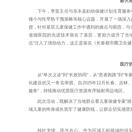
薪火
下午，李亚主任与东丰县妇幼保健计划生育服务
矮小与性早熟干预策略等核心议题，开展了一场深入
授，针对基层儿童保健工作中遇到的难点与困惑，与当
省级医院的先进技术留在了基层，更助力提升了当
伍”注入了强劲动力，这正是落实《长春都市圈卫生健
医疗
从“单次义诊”到“长效协同”，从“患者跑路”到
化建设的又一务实举措。自2025年12月长春、吉
服务”，持续推动优质医疗资源有序辐射周边地区。
此次活动，既解决了当地群众看儿童保健专家“路
域儿童的终身成长筑牢了健康防线，让群众切实感受到
枝叶关情，民生在心。作为区域儿科领域的排头