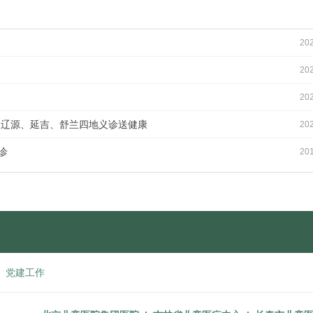
20
20
20
、辽源、延吉、舒兰四地义诊送健康
20
诊
20
|
党建工作