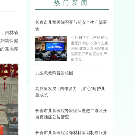
热门新闻
长春市儿童医院召开节前安全生产部署
会
日，吉林省
4月2日下午，吉林省儿
县妇幼保健
童医疗中心·长春市儿童
长的健康厚
医院·北京儿童医院集团
医院召开节前安全生产
部署会。
儿医急救科普进校园
3月31日，医院护童志
愿服务队十余位护理专
高质量发展 | 四维发力，用“心”呵护儿
家走进卡伦湖实验学
童成长
校，开展以“情景+体
验”为特色的急救技能科
带您走近医院发育行为
普进校园志愿服务活
心理科。
长春市儿童医院专家团队走进二道区开
动。
展孤独症公益筛查
4月2日，医院发育行为
心理科主任王艳波团
长春市儿童医院音像材料策划制作服务