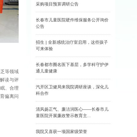
队，携手长春市二道区
采购项目预算调研公告
妇幼保健院，走进辖区
托幼机构，开展孤独症
长春市儿童医院音像材
免费公益筛查与健康科
料策划制作服务采购项
长春市儿童医院硬件维保服务公开询价
普活动。
目预算调研公告
公告
长春市儿童医院硬件维保服务公开询价公告
招生 | 全新感统治疗室启用，这些孩子
可来体验
吉林省儿童医疗中心·长
春市儿童医院·北京儿童
长春都市圈名医下基层，多学科守护伊
医院集团医院发育行为
通儿童健康
缺乏等领域
心理科全新的感觉统合
解读与评
治疗室已正式启用，面
3月21日，医院外联工
向全市儿童招生啦！
作部主任王启明与多学
汽开区卫健局来我院调研座谈，深化儿
睡眠、合理
科专家团队，走进四平
科合作
育偏离问
市伊通县第一人民医
院，开展“名医下基
3月19日，长春市汽开
层”主题义诊活动。
区卫健局来到吉林省儿
清风扬正气、廉洁润医心——长春市儿
童医疗中心·长春市儿童
童医院开展廉政警示教育主...
医院·北京儿童医院集团
医院，就深化医联体合
3月18日，医院组织领
作、提升基层儿科服务
导班子、部分中层干部
我院又喜获一项国家级荣誉
能力进行调研座谈。
和重点岗位人员走进长