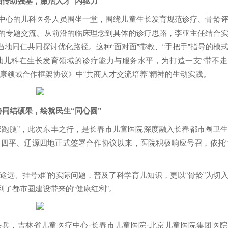
相传助强基，
激活人才“内驱力”
中心的儿科医务人员围坐一堂，围绕儿童生长发育规范诊疗、骨龄
的专题交流。
从前沿的临床理念到具体的诊疗思路，李亚主任结合
地同仁共同探讨优化路径。这种“面对面”带教、“手把手”指导的模
地儿科在生长发育领域的诊疗能力与服务水平，为打造一支“带不走
康领域合作框架协议》中“共商人才交流培养”精神的生动实践。
协同结硕果，
绘就民生“同心圆”
“专家跑腿”，此次东丰之行，是长春市儿童医院深度融入长春都市圈卫
林、四平、辽源四地正式签署合作协议以来，医院积极响应号召，依托
途远、挂号难”的实际问题，普及了科学育儿知识，更以“骨龄”为切
了都市圈建设带来的“健康红利”。
兵，吉林省儿童医疗中心·长春市儿童医院·北京儿童医院集团医