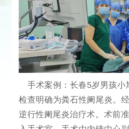
手术案例：
长春
5
岁男孩小
检查明确为粪石性阑尾炎。
逆行性阑尾炎治疗术。
术前