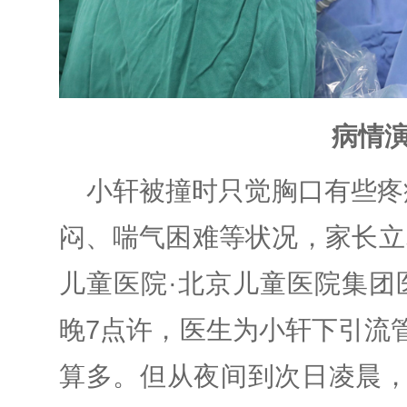
病情
小轩被撞时只觉胸口有些疼
闷、喘气困难等状况，家长立
儿童医院·北京儿童医院集团
晚7点许，医生为小轩下引流
算多。但从夜间到次日凌晨