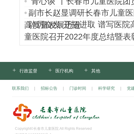
“青心谈”丨长春市儿童医院
副市长赵显调研长春市儿童医
踔厉奋发 开拓进取 谱写医
高质量发展迈进
童医院召开2022年度总结暨表
行政监督
医疗机构
其他
联系我们
|
招标公告
|
门诊时间
|
科学研究
|
党
Copyright©长春市儿童医院.All Rights Reserved