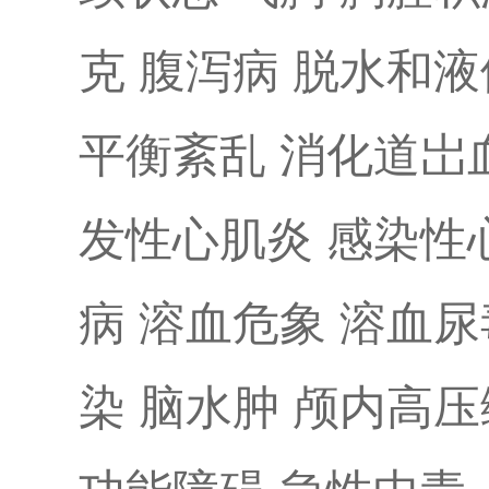
克 腹泻病 脱水和
平衡紊乱 消化道岀
发性心肌炎 感染性
病 溶血危象 溶血
染 脑水肿 颅内高