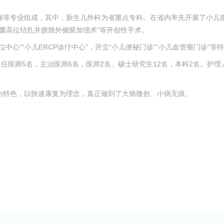
瘤等专业组成，其中，新生儿外科为省重点专科。在省内率先开展了小儿微
疝囊高位结扎并膀胱外侧襞加强术”等开创性手术。
心”“小儿ERCP诊疗中心”，开立“小儿便秘门诊”“小儿血管瘤门诊”等
任医师5名，主治医师6名，医师2名。硕士研究生12名，本科2名。护理
为特色，以快速康复为理念，真正做到了大病微创、小病无痕。